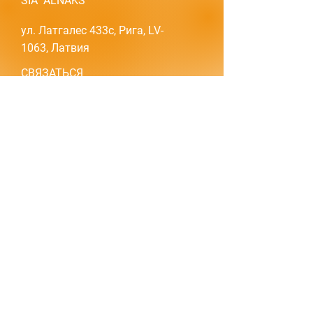
SIA "ALNAKS"
ул. Латгалес 433c, Рига, LV-
1063, Латвия
СВЯЗАТЬСЯ
Моб. тел.:
+371 29229456
+371 28635599
Эл. почта:
alnakssia@gmail.com
МЫ В МЕДИА:
1/1
©
2016-2026
| ALNAKS, SIA
Политика конфиденциальности