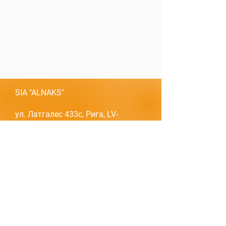
SIA "ALNAKS"
ул. Латгалес 433c, Рига, LV-
1063, Латвия
СВЯЗАТЬСЯ
Моб. тел.:
+371 29229456
+371 28635599
Эл. почта:
alnakssia@gmail.com